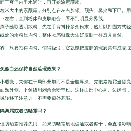
面干爽但内里水润时，再开始涂素颜霜。
粒米大小的素颜霜，分别点在左右脸颊、额头、鼻尖和下巴。用
下左右，直到粉体和皮肤融合，看不到明显分界线。
刷子蘸取透明散粉，先在手背抖掉多余粉末，然后以打圈方式轻
线处的余粉压均匀，整体妆感就像天生好皮肤一样透亮自然。
雾，只要拍得均匀、铺得轻薄，它就能把皮肤的瑕疵柔焦成朦胧
免假白还保持自然遮瑕效果？
小瑕疵，关键在于局部叠加而不是全脸厚涂。先把素颜霜当提亮
面颊外侧、下颌线用剩余余粉带过。这样面部中心亮、边缘暗，
域转移了注意力，不需要额外遮瑕。
隔离霜或者防晒霜吗？
但防晒霜推荐先用。如果防晒霜质地偏油或者偏干，会直接影响