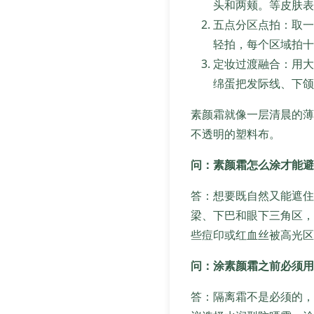
头和两颊。等皮肤表
五点分区点拍：取一
轻拍，每个区域拍十
定妆过渡融合：用大
绵蛋把发际线、下颌
素颜霜就像一层清晨的薄
不透明的塑料布。
问：素颜霜怎么涂才能避
答：想要既自然又能遮住
梁、下巴和眼下三角区，
些痘印或红血丝被高光区
问：涂素颜霜之前必须用
答：隔离霜不是必须的，