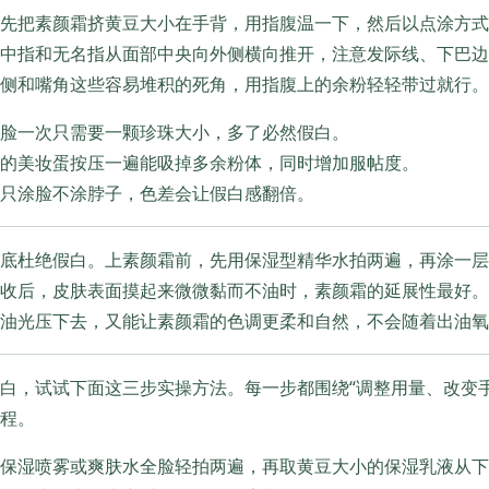
先把素颜霜挤黄豆大小在手背，用指腹温一下，然后以点涂方式
中指和无名指从面部中央向外侧横向推开，注意发际线、下巴边
侧和嘴角这些容易堆积的死角，用指腹上的余粉轻轻带过就行。
脸一次只需要一颗珍珠大小，多了必然假白。
的美妆蛋按压一遍能吸掉多余粉体，同时增加服帖度。
只涂脸不涂脖子，色差会让假白感翻倍。
底杜绝假白。上素颜霜前，先用保湿型精华水拍两遍，再涂一层
收后，皮肤表面摸起来微微黏而不油时，素颜霜的延展性最好。
油光压下去，又能让素颜霜的色调更柔和自然，不会随着出油氧
白，试试下面这三步实操方法。每一步都围绕“调整用量、改变
程。
保湿喷雾或爽肤水全脸轻拍两遍，再取黄豆大小的保湿乳液从下