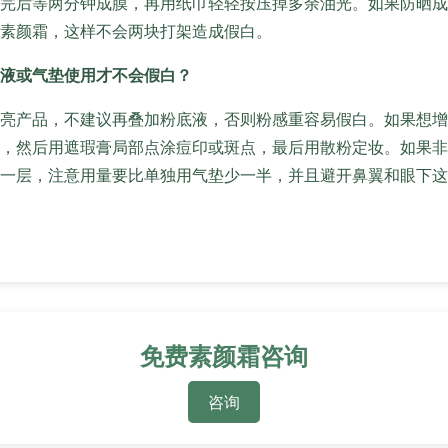
完后等两分钟成膜，再用纸巾轻轻按压掉多余油光。如果防晒成
素颜霜，这样不会两块打架造成假白。
液或气垫使用才不会假白？
亮产品，不建议再叠加粉底液，否则粉感重容易假白。如果想增
，然后用遮瑕膏局部点涂痘印或斑点，最后用散粉定妆。如果非
一层，注意用量要比单独用气垫少一半，并且避开鼻翼和眼下这
免费素颜霜咨询
咨询