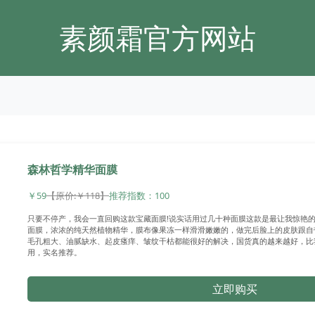
素颜霜官方网站
森林哲学精华面膜
￥59
【原价:￥118】
推荐指数：100
只要不停产，我会一直回购这款宝藏面膜!说实话用过几十种面膜这款是最让我惊艳的
面膜，浓浓的纯天然植物精华，膜布像果冻一样滑滑嫩嫩的，做完后脸上的皮肤跟自
毛孔粗大、油腻缺水、起皮瘙痒、皱纹干枯都能很好的解决，国货真的越来越好，比
用，实名推荐。
立即购买