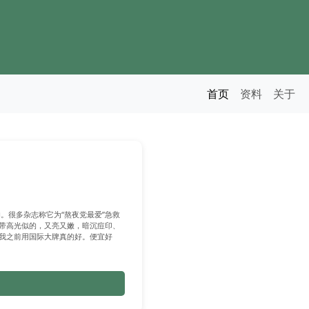
首页
资料
关于
。很多杂志称它为“熬夜党最爱”急救
带高光似的，又亮又嫩，暗沉痘印、
我之前用国际大牌真的好。便宜好